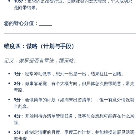
10分
：追求的是改变行业、贡献社会的宏大理想，个人成功只
是附带结果。
您的野心分值：
______
维度四：谋略（计划与手段）
定义：做事是否有章法，懂策略。
1分
：经常冲动做事，想到一出是一出，结果往往一团糟。
2分
：做事靠感觉，有个大概方向，但具体怎么做很随意，常走
弯路。
3分
：会做简单的计划（如周末出游清单），但一有意外情况就
全乱套。
4分
：开始用待办清单管理任务，做事前会想想可能存在什么风
险。
5分
：能制定清晰的月度、季度工作计划，并能根据进展灵活调
整步骤。