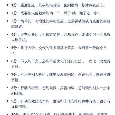
1分
：重度拖延，凡事能拖就拖，直到最后一刻才熬夜赶工。
2分
：需要别人催着才能动一下，属于“抽一鞭子走一步”。
3分
：简单的、习惯性的事能完成，但需要动脑或有难度的事就
想逃避。
4分
：能主动开始，但很难坚持，容易分心，比如学习一会儿就
去刷手机。
5分
：执行力强，交代的任务能马上落实，今日事一般能今日
毕。
6分
：不仅能干完，还能不断优化干活的方法，一次比一次做得
更好。
7分
：不用等别人吩咐，能主动发现问题、创造机会，快速推进
事情。
8分
：行动力极强，想到就做，兵贵神速，总能领先别人一步拿
到结果。
9分
：行动高效已成本能，生活和工作安排得井井有条，很少有
无谓消耗。
10分
：进入了“心流”状态，行动毫不费力，效率极高，成果丰