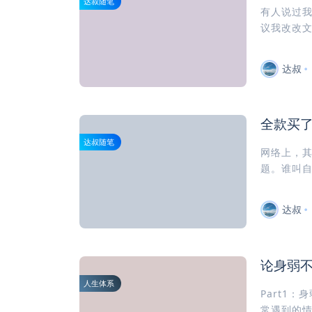
达叔随笔
有人说过
议我改改文
达叔
全款买
达叔随笔
网络上，
题。谁叫自
达叔
论身弱
人生体系
Part1
常遇到的情