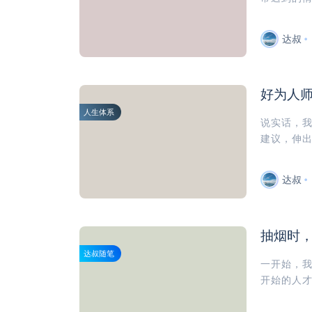
达叔
好为人
人生体系
说实话，
建议，伸出
达叔
抽烟时
达叔随笔
一开始，我
开始的人才