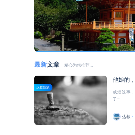
最新
文章
精心为您推荐...
他娘的，
达叔随笔
戒烟这事，
了~
达叔