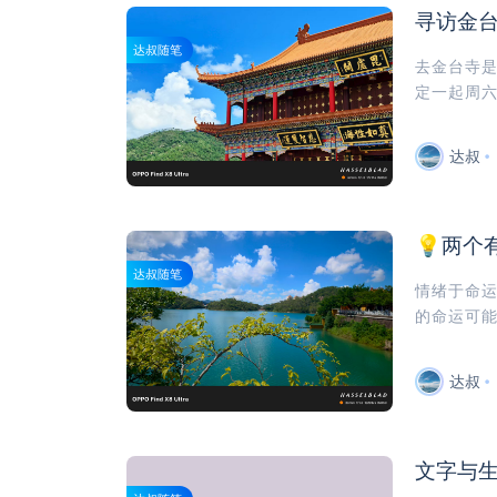
寻访金
达叔随笔
去金台寺是
定一起周六
达叔
💡两个
达叔随笔
情绪于命
的命运可能
达叔
文字与