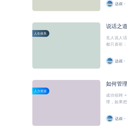
达叔
说话之
人生体系
见人说人
都只喜听：
达叔
如何管
人力资源
成功招聘 
理，如果把
达叔