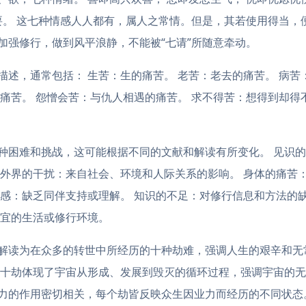
想要。 这七种情感人人都有，属人之常情。但是，其若使用得当
加强修行，做到风平浪静，不能被“七请”所随意牵动。
述，通常包括： 生苦：生的痛苦。 老苦：老去的痛苦。 病苦
痛苦。 怨憎会苦：与仇人相遇的痛苦。 求不得苦：想得到却得
种困难和挑战，这可能根据不同的文献和解读有所变化。 见识的
 外界的干扰：来自社会、环境和人际关系的影响。 身体的痛苦
独感：缺乏同伴支持或理解。 知识的不足：对修行信息和方法的
适宜的生活或修行环境。
解读为在众多的转世中所经历的十种劫难，强调人生的艰辛和无
：十劫体现了宇宙从形成、发展到毁灭的循环过程，强调宇宙的无
力的作用密切相关，每个劫皆反映众生因业力而经历的不同状态