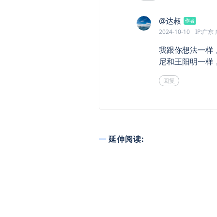
says:
@达叔
作者
2024-10-10
IP:广东
我跟你想法一样
尼和王阳明一样
回复
延伸阅读: