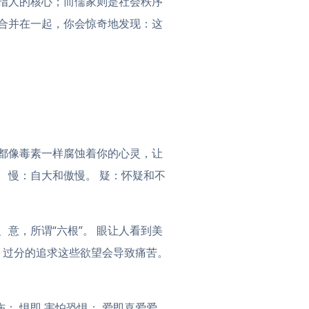
指人的核心；而儒家则是社会秩序
合并在一起，你会惊奇地发现：这
都像毒素一样腐蚀着你的心灵，让
 慢：自大和傲慢。 疑：怀疑和不
意，所谓“六根”。 眼让人看到美
。 过分的追求这些欲望会导致痛苦。
； 惧即 害怕恐惧； 爱即喜爱爱