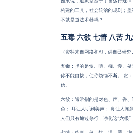
如果说，道家是基于宇宙运行规律
构建的工具，社会统治的规则；墨
不就是道法术器吗？
五毒 六欲 七情 八苦 
（资料来自网络和AI，供自己研
五毒：指的是贪、嗔、痴、慢、疑
你不能自拔，使你烦恼不断。 贪：
信。
六欲：通常指的是对色、声、香、
色； 耳让人听到美声； 鼻让人闻
人们只有通过修行，净化这“六根
七情：指喜、怒、忧、惧、爱、憎、