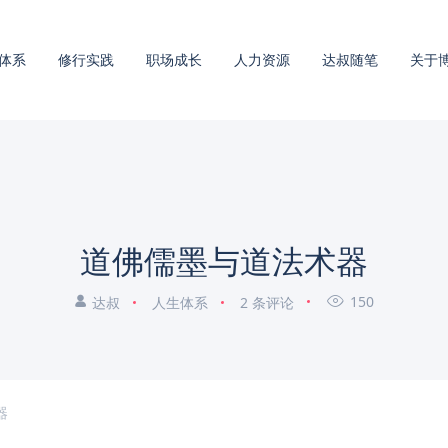
体系
修行实践
职场成长
人力资源
达叔随笔
关于
道佛儒墨与道法术器
150
达叔
人生体系
2 条评论
器