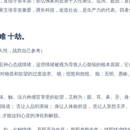
，直指宇宙本源；那么佛家则是基于人性诞生、运用、超脱，直
家主张非攻兼爱，擅长科技，改造社会，是生产力的代表。四者
九难 十劫。
究人性，战胜自己参考）
五种心态或情绪，这些情绪被视为导致人心烦恼的根本原因，它
对物质和欲望的过度追求。 嗔：愤怒和怨恨。 痴：无明、愚昧。
味、触、法六种感官享受的欲望，又称为：眼、耳、鼻、舌、身、
到味道； 舌让人品到美味； 身让人体验舒适， 意让人异想天开
”，才能达到心灵的净化和解脱。
欲，七种情绪。 喜即高兴欢喜； 怒即发怒生气； 忧即忧虑忧伤