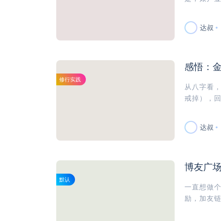
达叔
感悟：
修行实践
从八字看
戒掉），回
达叔
博友广
默认
一直想做
励，加友链