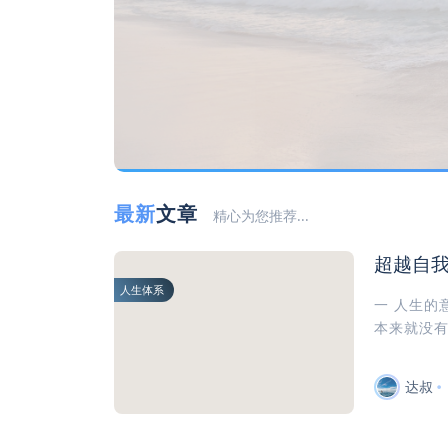
最新
文章
精心为您推荐...
超越自
人生体系
一 人生的
本来就没有
达叔