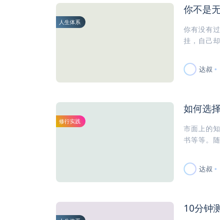
你不是
人生体系
你有没有
挂，自己却
达叔
如何选择
修行实践
市面上的知
书等等。随
达叔
10分钟