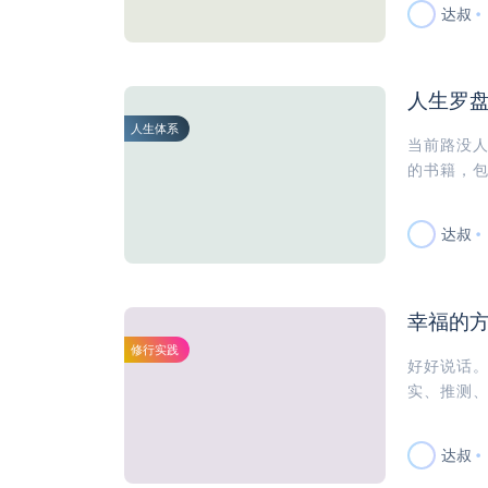
达叔
人生罗
人生体系
当前路没
的书籍，包
达叔
幸福的
修行实践
好好说话
实、推测、
达叔