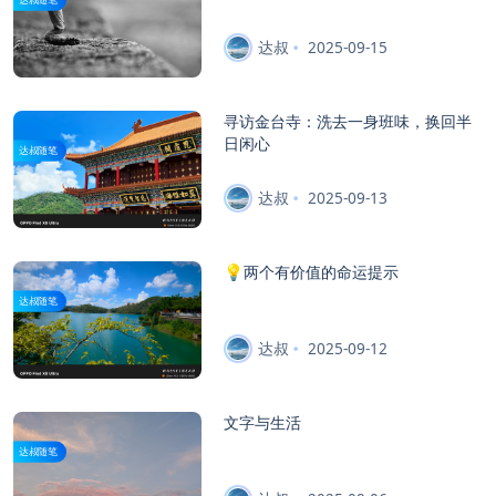
达叔
2025-09-15
寻访金台寺：洗去一身班味，换回半
日闲心
达叔随笔
达叔
2025-09-13
💡两个有价值的命运提示
达叔随笔
达叔
2025-09-12
文字与生活
达叔随笔