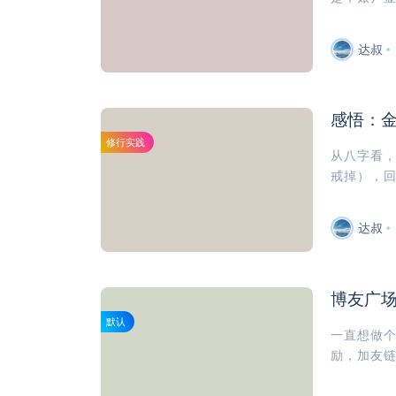
达叔
感悟：
修行实践
从八字看
戒掉），回
达叔
博友广
默认
一直想做
励，加友链