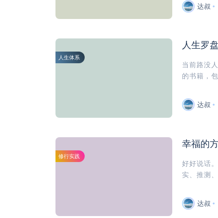
达叔
人生罗
人生体系
当前路没
的书籍，包
达叔
幸福的
修行实践
好好说话
实、推测、
达叔